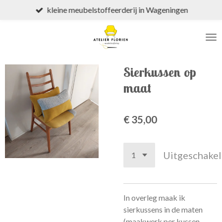
kleine meubelstoffeerderij in Wageningen
Ga
direct
naar
de
hoofdinhoud
Sierkussen op
maat
€ 35,00
Uitgeschake
In overleg maak ik
sierkussens in de maten
(maakwerk per kussen